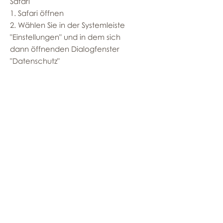
Safari
1. Safari öffnen
2. Wählen Sie in der Systemleiste
"Einstellungen" und in dem sich
dann öffnenden Dialogfenster
"Datenschutz"
3. Im Abschnitt "Cookies
akzeptieren" kann festgelegt
werden, ob und wann Safari die
Cookies der Webseiten speichern
soll. Für weitere Informationen
klicken Sie auf die Schaltfläche
Hilfe (durch ein Fragezeichen
gekennzeichnet)
4. Weitere Informationen über die
Cookies, die auf Ihrem Computer
gespeichert werden, erhalten Sie
durch einen Klick auf "Cookies
anzeigen"